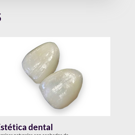
S
stética dental
onrisas naturales con acabados de