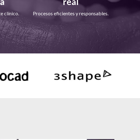
da
real
 clínico.
Procesos eficientes y responsables.