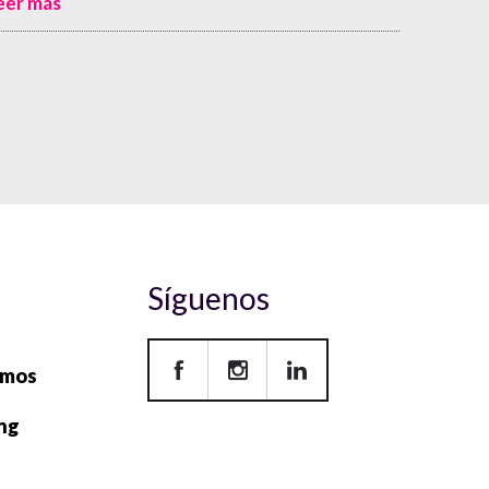
Síguenos
omos
ing