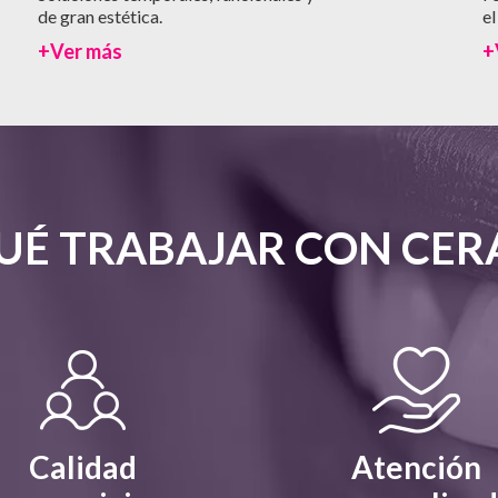
de gran estética.
el
+Ver más
+
UÉ TRABAJAR CON CE
Calidad
Atención