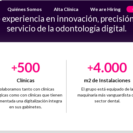
Quiénes Somos
Alta Clínica
We are Hiring
 experiencia en innovación, precisión 
servicio de la odontología digital.
5
0
0
4
0
0
0
Clínicas
m2 de Instalaciones
olaboramos tanto con clínicas
El grupo está equipado de l
gicas como con clínicas que tienen
maquinaria más vanguardista 
mentada una digitalización íntegra
sector dental.
en sus gabinetes.