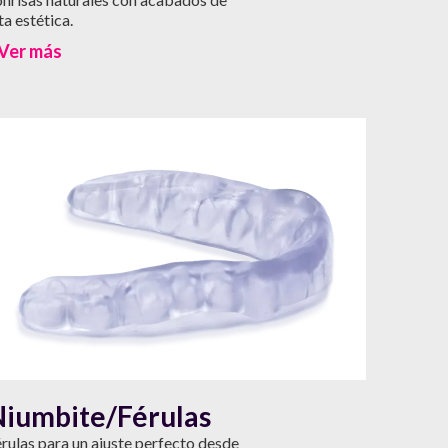
ta estética.
Ver más
Niumbite/Férulas
rulas para un ajuste perfecto desde