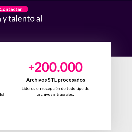
Contactar
y talento al
2
0
0
0
0
0
Archivos STL procesados
a
Líderes en recepción de todo tipo de
del
archivos intraorales.