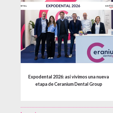
nueva
Laboratorio Ceranium evoluciona a
up
Ceranium Dental Group y presenta su
nueva etapa en Expodental